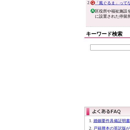
2.
「風ぐるま」って
区役所や福祉施設
に設置された停留
キーワード検索
婚姻要件具備証明書
戸籍謄本の英訳版が