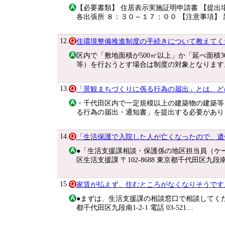
【必要書類】 住居表示実施証明申請書 【提出
各出張所 ８：３０～１７：００ 【注意事項】 
12.
住環境整備推進制度の手続きについて教えてく
区内で「敷地面積が500㎡以上」か「延べ面積
等）を行おうとす場合は制度の対象となります
13.
「景観まちづくりに係る行為の届出」とは、ど
・千代田区内で一定規模以上の建築物の建築等
る行為の届出・通知書」を提出する必要があり
14.
「生活保護で入院した人が亡くなったので、遺
●「生活支援課相談・保護係の地区担当員（ケ
区生活支援課 〒102-8688 東京都千代田区九段
15.
家賃が払えず、住むところがなくなりそうです
●まずは、生活支援課の相談窓口で相談してください
都千代田区九段南1-2-1 電話 03-521…