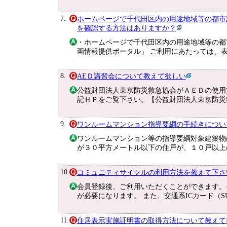
7.
ホームページで千代田区内の用途地域等の都市
を確認する方法はありますか？
・ホームページで千代田区内の用途地域等の都
画情報提供ポータル」 ご利用にあたっては、
8.
AEＤ講習会について教えて欲しい
公益財団法人東京防災救急協会がＡＥＤの使用
記ＨＰをご覧下さい。【公益財団法人東京防災
9.
ワンルームマンション指導要綱の手続きについ
ワンルームマンション等の指導要綱対象建築物
が３０平方メートル以下の住戸が、１０戸以上
10.
コミュニティサイクルの利用方法を教えて下さ
会員登録後、ご利用いただくことができます。
が必要になります。 また、交通系ICカード（SU
11.
住居表示実施証明書の取得方法について教えて