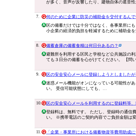
が多く、音声が反響したり、建物自体の遮音性
7.
何のために企業に防災の補助金を交付するんで
区の備蓄だけでは十分ではなく、各事業所にも
小企業の経済的負担を軽減するために補助金を
8.
備蓄倉庫の備蓄食糧は何日分あるの？
避難所を利用する区民と学校など公共施設の利
ても３日分の備蓄を心がけてください。 【問い
9.
区の安全安心メールに登録しようとしましたが
迷惑メール機能がオンになっている可能性があります。 @b
い。 受信可能状態にしても、…
10.
区の安全安心メールを利用するのに登録料等、
登録料は、無料です。 ただし、登録時の通信
い。 ※携帯電話のご契約内容でご負担金額は変
11.
「企業・事業所における備蓄物資等費用助成に