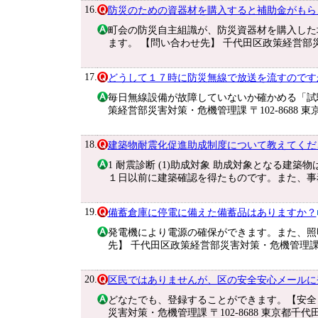
16.
防災のための資器材を購入すると補助金がもら
町会の防災自主組識が、防災資器材を購入した
ます。 【問い合わせ先】 千代田区政策経営部
17.
どうして１７時に防災無線で放送を流すのです
毎日無線設備が故障していないか確かめる「試
策経営部災害対策・危機管理課 〒102-8688 東
18.
建築物耐震化促進助成制度について教えてくだ
1 耐震診断 (1)助成対象 助成対象となる建
１日以前に建築確認を得たものです。また、事
19.
備蓄倉庫に停電に備えた備蓄品はありますか？
発電機により電源の確保ができます。また、照
先】 千代田区政策経営部災害対策・危機管理課 〒
20.
区民ではありませんが、区の安全安心メールに
どなたでも、登録することができます。【安全
災害対策・危機管理課 〒102-8688 東京都千代