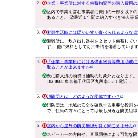
2.
企業・事業所に対する備蓄物資等の購入費用の
区内で事業を営む事業者に費用の一部を以下の
あること。 ②最近１年間に納入すべき法人事
3.
避難生活時には暖かい物が食べられるような備
避難所に、炊き出し器材を２セット備蓄してい
す。 他に燃料として灯油缶詰を備蓄しています
4.
「企業・事業所における備蓄物資等費用助成に
取ることが出来ますか
既に購入済の物資は補助の対象外となります。 
102-8688 東京都千代田区九段南1-2-1 電話 …
5.
消防団とは、どのような団体ですか？
消防団は、地域の安全を確保する重要な役割を
で、住民の方々にとっては最も身近な防災組織
6.
室内から屋外の防災無線が良く聞こえません
スピーカーの方向や、音量調整により可能な限