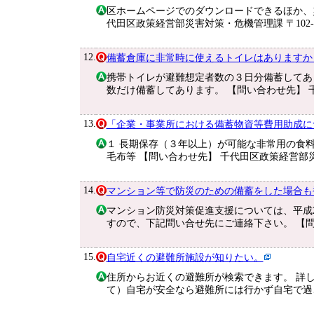
区ホームページでのダウンロードできるほか、
代田区政策経営部災害対策・危機管理課 〒102-86
12.
備蓄倉庫に非常時に使えるトイレはありますか
携帯トイレが避難想定者数の３日分備蓄してあ
数だけ備蓄してあります。 【問い合わせ先】 
13.
「企業・事業所における備蓄物資等費用助成に
１ 長期保存（３年以上）が可能な非常用の食料
毛布等 【問い合わせ先】 千代田区政策経営部
14.
マンション等で防災のための備蓄をした場合も
マンション防災対策促進支援については、平成
すので、下記問い合せ先にご連絡下さい。 【
15.
自宅近くの避難所施設が知りたい。
住所からお近くの避難所が検索できます。 詳
て）自宅が安全なら避難所には行かず自宅で過