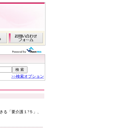
>>検索オプション
きる「要介護１?５」、