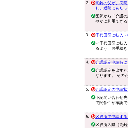
2.
高齢の父が、病院
し、退院にあたっ
医師から「介護の
やかに利用できる
3.
千代田区に転入・
＜千代田区に転入
るよう、お手続き
4.
介護認定申請時に
介護認定を出すた
なります。 その
5.
介護認定の申請状
下記問い合わせ先
で関係性が確認で
6.
区役所で申請する
区役所３階（高齢