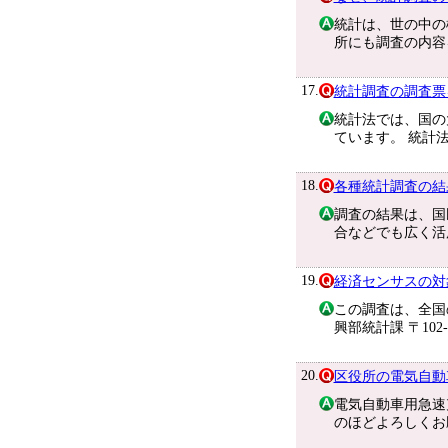
統計は、世の中の
所にも調査の内容
17.
統計調査の調査票
統計法では、国の
ています。 統計
18.
各種統計調査の結
調査の結果は、国
合などでも広く活
19.
経済センサスの対
この調査は、全国
興部統計課 〒102
20.
区役所の電気自動
電気自動車用急速
のほどよろしくお