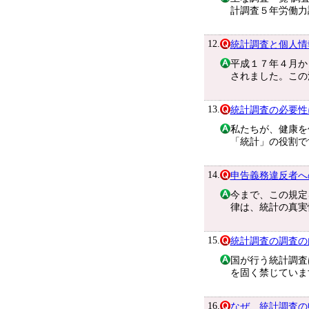
計調査５年労働力
12.
統計調査と個人情
平成１７年４月か
されました。この
13.
統計調査の必要性
私たちが、健康を
「統計」の役割で
14.
申告義務違反者へ
今まで、この規定
律は、統計の真実
15.
統計調査の調査の
国が行う統計調査
を固く禁じていま
16.
なぜ、統計調査の