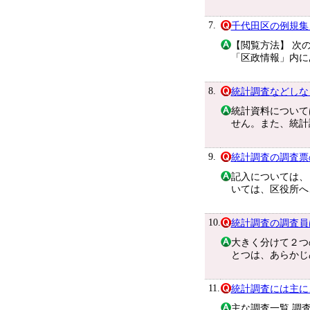
7.
千代田区の例規集
【閲覧方法】 次
「区政情報」内に
8.
統計調査などしな
統計資料について
せん。また、統計
9.
統計調査の調査票
記入については、
いては、区役所へ
10.
統計調査の調査員
大きく分けて２つ
とつは、あらかじ
11.
統計調査には主に
主な調査一覧 調