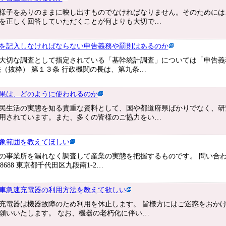
様子をありのままに映し出すものでなければなりません。そのためには
を正しく回答していただくことが何よりも大切で…
を記入しなければならない申告義務や罰則はあるのか
大切な調査として指定されている「基幹統計調査」については「申告義
法（抜粋） 第１３条 行政機関の長は、第九条…
果は、どのように使われるのか
民生活の実態を知る貴重な資料として、国や都道府県ばかりでなく、研
用されています。また、多くの皆様のご協力をい…
象範囲を教えてほしい
の事業所を漏れなく調査して産業の実態を把握するものです。 問い合わ
-8688 東京都千代田区九段南1-2…
車急速充電器の利用方法を教えて欲しい
充電器は機器故障のため利用を休止します。 皆様方にはご迷惑をおか
願いいたします。 なお、機器の老朽化に伴い…