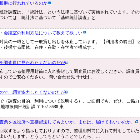
根拠に行われているのか
統計調査は、「統計法」という法律に基づいて実施されています。その
ついては、統計法に基づいて「基幹統計調査」と…
・会議室の利用方法について教えて欲しい
対策の一環として一般貸し出しを休止しています。 【利用者の範囲】 
・後援する団体、在住・在勤・在学者で構成す…
を調査員に見られたくないのだが
布している整理用封筒に入れ密封して調査員にお渡しください。調査員
すのでご安心ください。 問い合わせ先 千代田…
ので、調査協力したくないのだが
で（調査の目的、利用について説明する）、ご面倒でも、ぜひ、ご協力
域振興部統計課 〒102-8688 東…
査票を区役所へ直接郵送してもよいか。または、届けてもいいのか。
回収するよう指示しておりますので、整理用封筒に入れて封をしていた
出いたします。どうしてもということでしたら、…