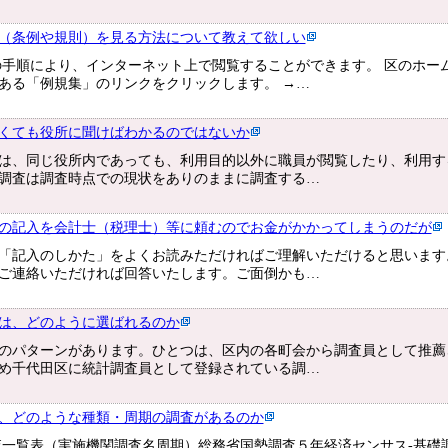
（条例や規則）を見る方法について教えて欲しい
の手順により、インターネット上で閲覧することができます。 区のホー
ある「例規集」のリンクをクリックします。 →…
くても役所に聞けばわかるのではないか
は、同じ役所内であっても、利用目的以外に職員が閲覧したり、利用す
調査は調査時点での現状をありのままに調査する…
の記入を会計士（税理士）等に頼むのでお金がかかってしまうのだが
「記入のしかた」をよくお読みただければご理解いただけると思います
ご連絡いただければ回答いたします。ご面倒かも…
は、どのように選ばれるのか
のパターンがあります。ひとつは、区内の各町会から調査員として推薦
め千代田区に統計調査員として登録されている調…
、どのような種類・周期の調査があるのか
査一覧表（実施機関調査名周期）総務省国勢調査５年経済センサス-基礎