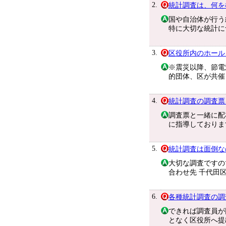
2.
統計調査は、何を
国や自治体が行う
特に大切な統計に
3.
区役所内のホール
※震災以降、節電
的団体、区が共催
4.
統計調査の調査票
調査票と一緒に配
に指導しておりま
5.
統計調査は面倒な
大切な調査ですの
合わせ先 千代田区地
6.
各種統計調査の調
できれば調査員が
となく区役所へ提