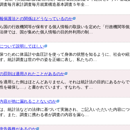
調査毎月家計調査毎月就業構造基本調査５年全…
報保護法との関係はどうなっているのか
ら国の行政機関等が保有する個人情報の取扱いを定めた「行政機関等個
法律では、国が集めた個人情報の目的外利用の制…
について説明してほしい
保つために体温計や血圧計を使って身体の状態を知るように、社会や経
す。統計調査は世の中の姿を正確に表し、私たちの…
の罰則は適用されたことがあるのか
を適用した例はほとんどありません。それは統計法の目的にあるからで
性を確保し…」と書かれています。すなわち、す…
内容が他に漏れることないのか
は、統計法などの法律に基づいて実施され、ご記入いただいた内容につ
す。また、調査に携わる者が調査の内容を漏ら…
申告義務があるのか