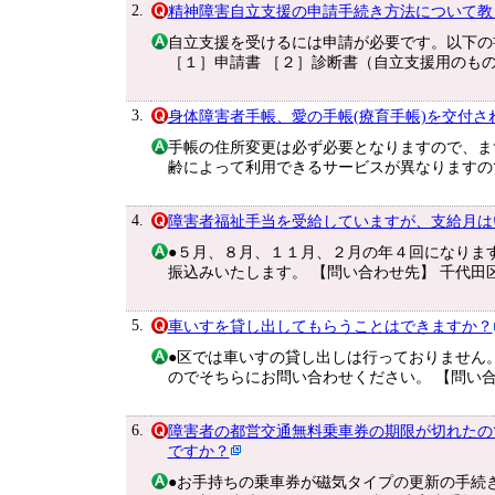
2.
精神障害自立支援の申請手続き方法について教
自立支援を受けるには申請が必要です。以下の
［１］申請書 ［２］診断書（自立支援用のもの
3.
身体障害者手帳、愛の手帳(療育手帳)を交付
手帳の住所変更は必ず必要となりますので、ま
齢によって利用できるサービスが異なりますの
4.
障害者福祉手当を受給していますが、支給月は
●５月、８月、１１月、２月の年４回になりま
振込みいたします。 【問い合わせ先】 千代田
5.
車いすを貸し出してもらうことはできますか？
●区では車いすの貸し出しは行っておりません
のでそちらにお問い合わせください。 【問い合
6.
障害者の都営交通無料乗車券の期限が切れたの
ですか？
●お手持ちの乗車券が磁気タイプの更新の手続