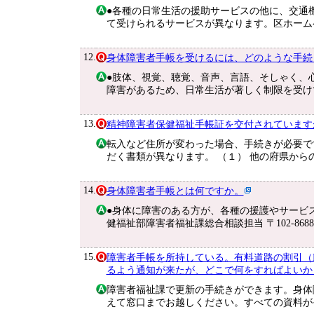
●各種の日常生活の援助サービスの他に、交通
て受けられるサービスが異なります。区ホーム
12.
身体障害者手帳を受けるには、どのような手続
●肢体、視覚、聴覚、音声、言語、そしゃく、
障害があるため、日常生活が著しく制限を受け
13.
精神障害者保健福祉手帳証を交付されています
転入など住所が変わった場合、手続きが必要で
だく書類が異なります。 （１） 他の府県から
14.
身体障害者手帳とは何ですか。
●身体に障害のある方が、各種の援護やサービ
健福祉部障害者福祉課総合相談担当 〒102-8688
15.
障害者手帳を所持している。有料道路の割引（
るよう通知が来たが、どこで何をすればよいか
障害者福祉課で更新の手続きができます。身体障
えて窓口までお越しください。すべての資料が