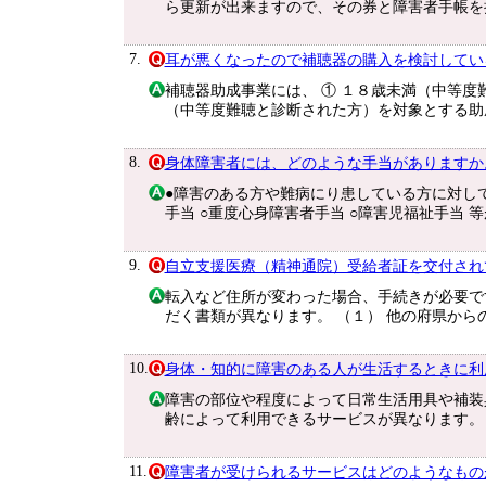
ら更新が出来ますので、その券と障害者手帳を
7.
耳が悪くなったので補聴器の購入を検討してい
補聴器助成事業には、 ① １８歳未満（中等度
（中等度難聴と診断された方）を対象とする助
8.
身体障害者には、どのような手当がありますか
●障害のある方や難病にり患している方に対して
手当 ○重度心身障害者手当 ○障害児福祉手当 
9.
自立支援医療（精神通院）受給者証を交付され
転入など住所が変わった場合、手続きが必要で
だく書類が異なります。 （１） 他の府県から
10.
身体・知的に障害のある人が生活するときに利
障害の部位や程度によって日常生活用具や補装
齢によって利用できるサービスが異なります。
11.
障害者が受けられるサービスはどのようなもの