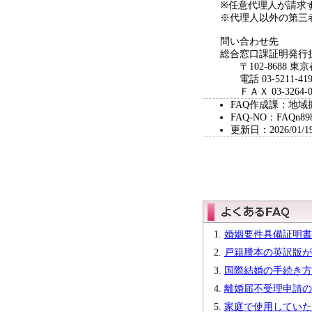
※任意代理人が請求
※代理人以外の第三
問い合わせ先
総合窓口課証明発行
〒102-8688 東
電話 03-5211-419
ＦＡＸ 03-3264-0
FAQ作成課：地域
FAQ-NO：FAQn89
更新日：2026/01/1
婚姻要件具備証明書
戸籍謄本の英訳版が
国際結婚の手続き方
離婚届不受理申請の
家庭で使用していた