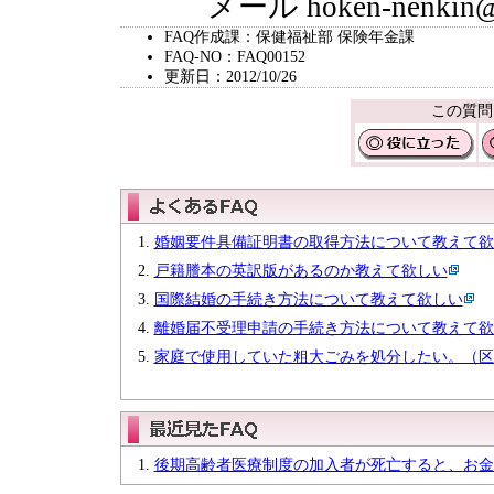
メール hoken-nenkin@city
FAQ作成課：保健福祉部 保険年金課
FAQ-NO：FAQ00152
更新日：2012/10/26
この質問
婚姻要件具備証明書の取得方法について教えて欲
戸籍謄本の英訳版があるのか教えて欲しい
国際結婚の手続き方法について教えて欲しい
離婚届不受理申請の手続き方法について教えて欲
家庭で使用していた粗大ごみを処分したい。（区
後期高齢者医療制度の加入者が死亡すると、お金