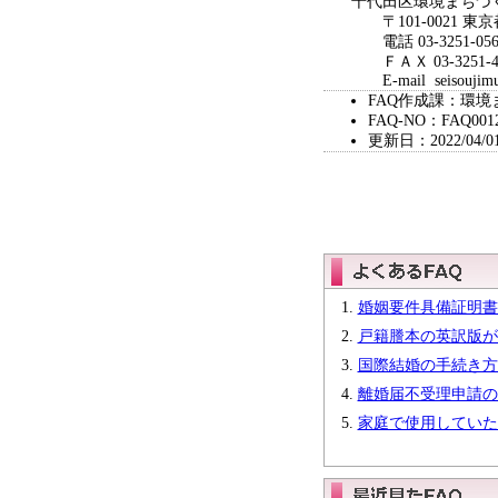
千代田区環境まちづ
〒101-0021 東京
電話 03-3251-056
ＦＡＸ 03-3251-4
E-mail seisoujimush
FAQ作成課：環境
FAQ-NO：FAQ001
更新日：2022/04/0
婚姻要件具備証明書
戸籍謄本の英訳版が
国際結婚の手続き方
離婚届不受理申請の
家庭で使用していた