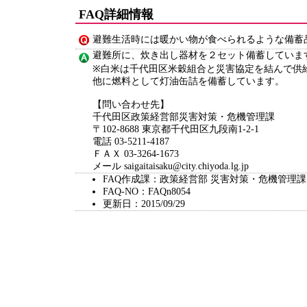
FAQ詳細情報
避難生活時には暖かい物が食べられるような備蓄
避難所に、炊き出し器材を２セット備蓄していま
※白米は千代田区米穀組合と災害協定を結んで供
他に燃料として灯油缶詰を備蓄しています。
【問い合わせ先】
千代田区政策経営部災害対策・危機管理課
〒102-8688 東京都千代田区九段南1-2-1
電話 03-5211-4187
ＦＡＸ 03-3264-1673
メール saigaitaisaku@city.chiyoda.lg.jp
FAQ作成課：政策経営部 災害対策・危機管理課
FAQ-NO：FAQn8054
更新日：2015/09/29