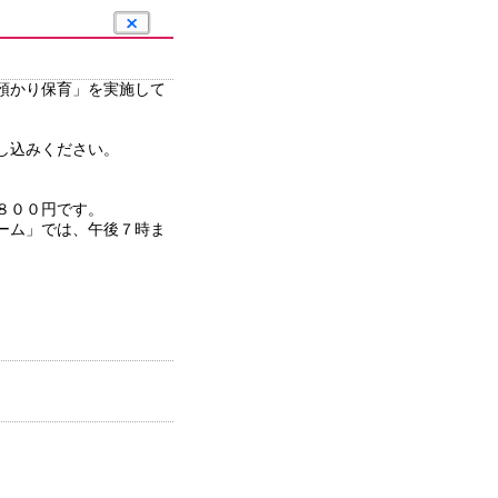
預かり保育」を実施して
し込みください。
き８００円です。
ーム」では、午後７時ま
。