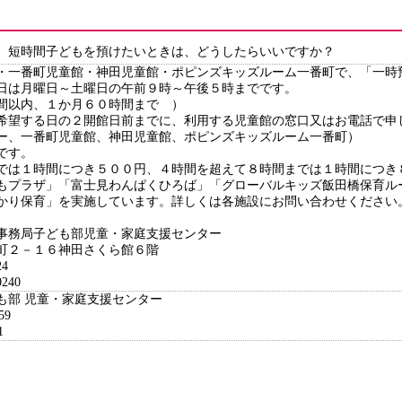
、短時間子どもを預けたいときは、どうしたらいいですか？
・一番町児童館・神田児童館・ポピンズキッズルーム一番町で、「一時
日は月曜日～土曜日の午前９時～午後５時までです。
時間以内、１か月６０時間まで ）
希望する日の２開館日前までに、利用する児童館の窓口又はお電話で申
ー、一番町児童館、神田児童館、ポピンズキッズルーム一番町）
象です。
では１時間につき５００円、４時間を超えて８時間までは１時間につ
もプラザ」「富士見わんぱくひろば」「グローバルキッズ飯田橋保育ル
かり保育」を実施しています。詳しくは各施設にお問い合わせください
事務局子ども部児童・家庭支援センター
２－１６神田さくら館６階
4
240
ども部 児童・家庭支援センター
59
1