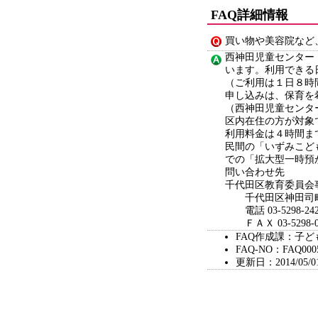
FAQ詳細情報
買い物や美容院など
西神田児童センター
います。利用できる
（ご利用は１日８
申し込みは、保育を
（西神田児童センタ
区内在住の方が対
利用料金は４時間ま
民間の「いずみこど
での「拡大型一時預
問い合わせ先
千代田区教育委員会
千代田区神田司町
電話 03-5298-242
ＦＡＸ 03-5298-0
FAQ作成課：子
FAQ-NO：FAQ000
更新日：2014/05/0