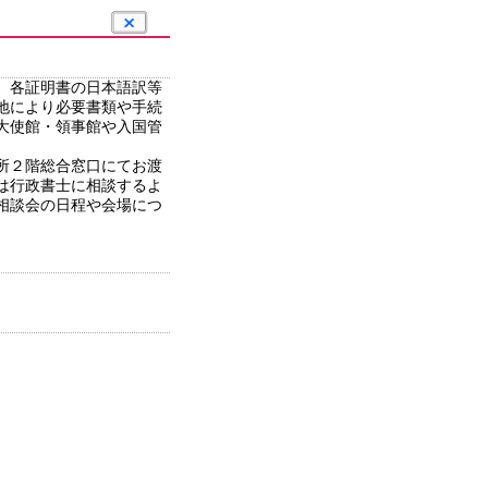
、各証明書の日本語訳等
地により必要書類や手続
大使館・領事館や入国管
所２階総合窓口にてお渡
は行政書士に相談するよ
相談会の日程や会場につ