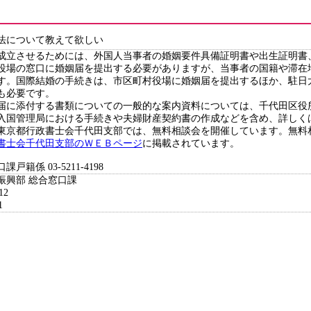
法について教えて欲しい
成立させるためには、外国人当事者の婚姻要件具備証明書や出生証明書
役場の窓口に婚姻届を提出する必要がありますが、当事者の国籍や滞在
す。国際結婚の手続きは、市区町村役場に婚姻届を提出するほか、駐日
も必要です。
届に添付する書類についての一般的な案内資料については、千代田区役
入国管理局における手続きや夫婦財産契約書の作成などを含め、詳しく
東京都行政書士会千代田支部では、無料相談会を開催しています。無料
書士会千代田支部のＷＥＢページ
に掲載されています。
籍係 03-5211-4198
振興部 総合窓口課
12
1