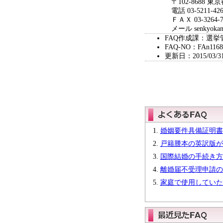
〒102-8688 東
電話 03-5211-426
ＦＡＸ 03-3264-7
メール senkyokanri@c
FAQ作成課：選
FAQ-NO：FAn1168
更新日：2015/03/3
婚姻要件具備証明書
戸籍謄本の英訳版が
国際結婚の手続き方
離婚届不受理申請の
家庭で使用していた