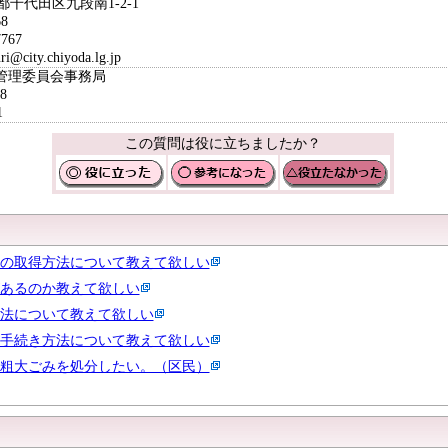
京都千代田区九段南1-2-1
8
767
ity.chiyoda.lg.jp
挙管理委員会事務局
8
1
この質問は役に立ちましたか？
の取得方法について教えて欲しい
あるのか教えて欲しい
法について教えて欲しい
手続き方法について教えて欲しい
粗大ごみを処分したい。（区民）