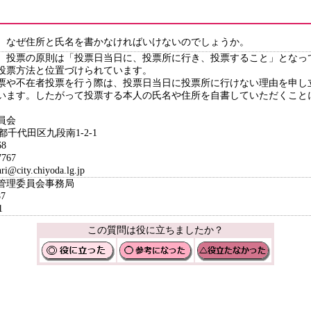
、なぜ住所と氏名を書かなければいけないのでしょうか。
、投票の原則は「投票日当日に、投票所に行き、投票すること」となっ
投票方法と位置づけられています。
票や不在者投票を行う際は、投票日当日に投票所に行けない理由を申し
います。したがって投票する本人の氏名や住所を自書していただくこと
員会
京都千代田区九段南1-2-1
8
767
ity.chiyoda.lg.jp
挙管理委員会事務局
7
1
この質問は役に立ちましたか？