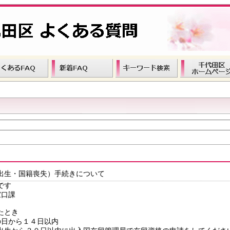
出生・国籍喪失）手続きについて
です
窓口課
たとき
日から１４日以内