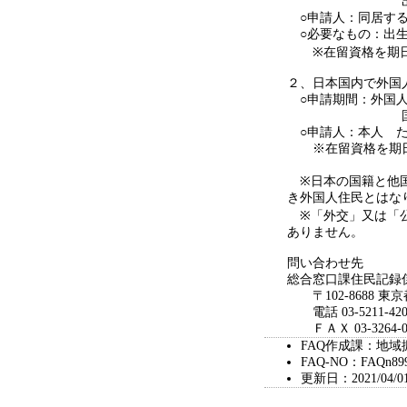
出生から３０日
○申請人：同居する
○必要なもの：出生
※在留資格を期日ま
２、日本国内で外国
○申請期間：外国人
国籍喪失から３
○申請人：本人 た
※在留資格を期日
※日本の国籍と他国
き外国人住民とはな
※「外交」又は「公
ありません。
問い合わせ先
総合窓口課住民記録
〒102-8688 東
電話 03-5211-420
ＦＡＸ 03-3264-0
FAQ作成課：地域
FAQ-NO：FAQn89
更新日：2021/04/0