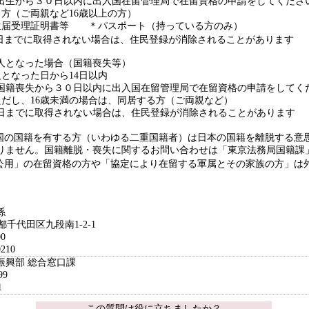
以内に出入国在留管理局で在留資格の申請をしてくださ
方（ご両親など16歳以上の方）
届受理証明書等 ＊パスポート（持っている方のみ）
でに取得されない場合は、住民登録が消除されることがあります
人となった場合（国籍喪失等）
となった日から14日以内
０日以内に出入国在留管理局で在留資格の申請をしてくだ
だし、16歳未満の場合は、同居する方（ご両親など）
までに取得されない場合は、住民登録が消除されることがあります
の国籍を有する方（いわゆる二重国籍者）は日本の国籍を離脱する意
りません。国籍離脱・喪失に関するお問い合わせは「東京法務局国籍課
用」の在留資格の方や「協定により在留する軍属とその家族の方」は
係
京都千代田区九段南1-2-1
0
210
振興部 総合窓口課
99
1
この質問は役に立ちましたか？