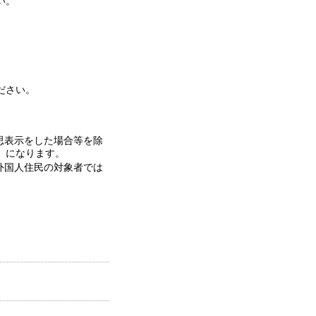
い。
さい。
思表示をした場合等を除
」になります。
外国人住民の対象者では