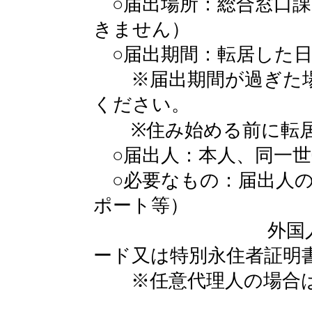
○届出場所：総合窓口課
きません）
○届出期間：転居した日
※届出期間が過ぎた場
ください。
※住み始める前に転居
○届出人：本人、同一
○必要なもの：届出人の
ポート等）
外国人住民の方
ード又は特別永住者証明
※任意代理人の場合は