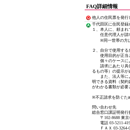
FAQ詳細情報
他人の住民票を発行
千代田区に住民登録
１、本人に、頼まれ
任意代理人が請求
※同一世帯の方は
２、自分で使用する
使用目的が正当と
個々のケースによ
請求にあたり具体
るもの等）の提示が
また、法人等によ
明できる資料（契約
がわかる書類が必要
※不正請求を防ぐた
問い合わせ先
総合窓口課証明発行
〒102-8688 東
電話 03-5211-419
ＦＡＸ 03-3264-0