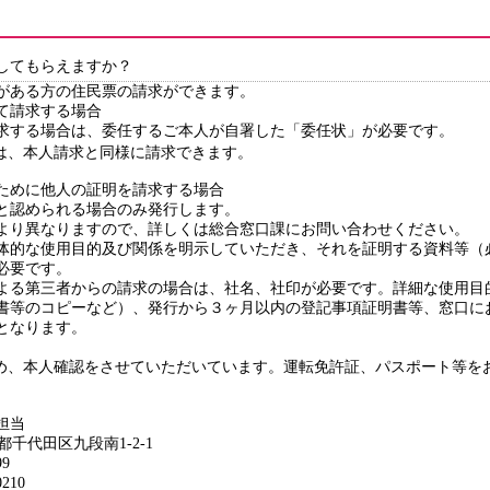
してもらえますか？
がある方の住民票の請求ができます。
て請求する場合
する場合は、委任するご本人が自署した「委任状」が必要です。
、本人請求と同様に請求できます。
ために他人の証明を請求する場合
認められる場合のみ発行します。
り異なりますので、詳しくは総合窓口課にお問い合わせください。
的な使用目的及び関係を明示していただき、それを証明する資料等（
必要です。
る第三者からの請求の場合は、社名、社印が必要です。詳細な使用目
書等のコピーなど）、発行から３ヶ月以内の登記事項証明書等、窓口に
となります。
め、本人確認をさせていただいています。運転免許証、パスポート等を
担当
京都千代田区九段南1-2-1
9
210