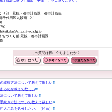
用計画法に基づく届出（事後）」をご覧ください。
くり部 景観・都市計画課 都市計画係
京都千代田区九段南1-2-1
0
792
ikaku@city.chiyoda.lg.jp
まちづくり部 景観・都市計画課
35
1
この質問は役に立ちましたか？
の取得方法について教えて欲しい
あるのか教えて欲しい
法について教えて欲しい
手続き方法について教えて欲しい
粗大ごみを処分したい。（区民）