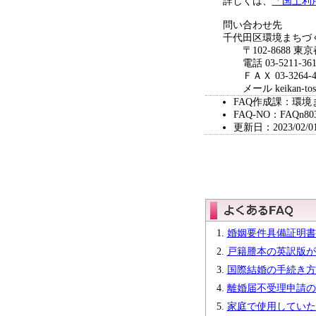
詳しくは、
「国土利
問い合わせ先
千代田区環境まちづ
〒102-8688 東
電話 03-5211-361
ＦＡＸ 03-3264-4
メール keikan-toshike
FAQ作成課：環境
FAQ-NO：FAQn80
更新日：2023/02/0
婚姻要件具備証明書
戸籍謄本の英訳版が
国際結婚の手続き方
離婚届不受理申請の
家庭で使用していた