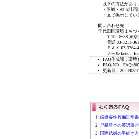
以下の方法があり
・景観・都市計画課
・区で掲示してい
問い合わせ先
千代田区環境まちづ
〒102-8688 東
電話 03-5211-361
ＦＡＸ 03-3264-4
メール keikan-toshike
FAQ作成課：環境
FAQ-NO：FAQn80
更新日：2023/02/0
婚姻要件具備証明書
戸籍謄本の英訳版が
国際結婚の手続き方