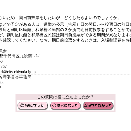
ないため、期日前投票をしたいが、どうしたらよいのでしょうか。
などで予定がある人は、選挙の公示（告示）日の翌日から投票日の前日
役所と麹町区民館、和泉橋区民館の３か所で期日前投票をすることがで
が、麹町区民館と和泉橋区民館は期日前投票ができる期間が異なります
を確認してください。なお、期日前投票をするときは、入場整理券をお
員会
京都千代田区九段南1-2-1
8
767
ity.chiyoda.lg.jp
挙管理委員会事務局
28
2
この質問は役に立ちましたか？