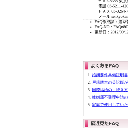
〒102-8688 東
電話 03-5211-426
ＦＡＸ 03-3264-7
メール senkyokanri@c
FAQ作成課：選
FAQ-NO：FAQn80
更新日：2012/09/1
婚姻要件具備証明書
戸籍謄本の英訳版が
国際結婚の手続き方
離婚届不受理申請の
家庭で使用していた