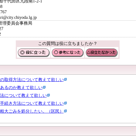
京都千代田区九段南1-2-1
8
767
ity.chiyoda.lg.jp
挙管理委員会事務局
27
2
この質問は役に立ちましたか？
の取得方法について教えて欲しい
あるのか教えて欲しい
法について教えて欲しい
手続き方法について教えて欲しい
粗大ごみを処分したい。（区民）