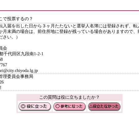
こで投票するの？
転入届を出した日から３ヶ月たたないと選挙人名簿には登録されず、転
か月未満の場合は、前住所地に登録が残っている場合がありますので、
ださい。）
員会
京都千代田区九段南1-2-1
8
767
ity.chiyoda.lg.jp
挙管理委員会事務局
26
2
この質問は役に立ちましたか？