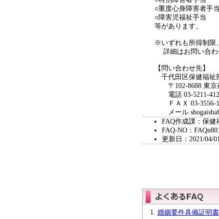
○重度心身障害者手
○障害児福祉手当
等があります。
※いずれも所得制限
詳細はお問い合わ
【問い合わせ先】
千代田区保健福祉部
〒102-8688 東
電話 03-5211-4128
ＦＡＸ 03-3556-1
メール shogaishafukus
FAQ作成課：保健
FAQ-NO：FAQn80
更新日：2021/04/0
婚姻要件具備証明書