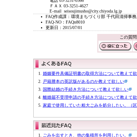
電話 03-3251-0566
ＦＡＸ 03-3251-4627
E-mail seisoujimusho@city.chiyoda.lg.jp
FAQ作成課：環境まちづくり部 千代田清掃事務
FAQ-NO：FAQn8010
更新日：2015/07/01
この質問
婚姻要件具備証明書の取得方法について教えて欲
戸籍謄本の英訳版があるのか教えて欲しい
国際結婚の手続き方法について教えて欲しい
離婚届不受理申請の手続き方法について教えて欲
家庭で使用していた粗大ごみを処分したい。（区
ごみを出すとき、他の集積所を利用したい。