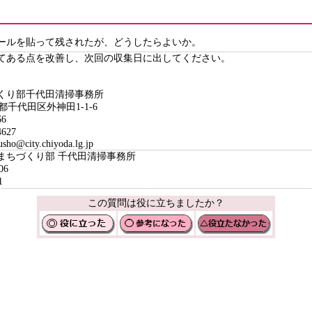
ールを貼って残されたが、どうしたらよいか。
てある点を改善し、次回の収集日に出してください。
くり部千代田清掃事務所
都千代田区外神田1-1-6
6
627
o@city.chiyoda.lg.jp
境まちづくり部 千代田清掃事務所
06
1
この質問は役に立ちましたか？