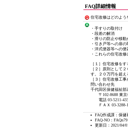
FAQ詳細情報
住宅改修はどのよう
・手すりの取付け
・段差の解消
・滑りの防止や移動
・引き戸等への扉の
・洋式便器等への便
・これらの住宅改修
［１］住宅改修をす
［２］原則として２
す。２０万円を超え
［３］住宅改修工事
問い合わせ先
千代田区保健福祉部
〒102-8688 東
電話 03-5211-433
ＦＡＸ 03-3288-1
FAQ作成課：保健
FAQ-NO：FAQn79
更新日：2021/04/0