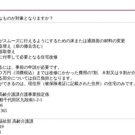
なものが対象となりますか？
がスムーズに行えるようにするための床または通路面の材料の変更
取替え（扉の撤去含む）
器取替え
に付帯して必要となる住宅改修
るには、事前の申請が必要です。
０万円（消費税込）までは改修にかかった費用の7割、８割又は９割が
る部分については自己負担となります。
ができるのは、現住所（被保険者証に記載された住所）の住宅のみです
高齢介護課介護事業指定係
京都千代田区九段南1-2-1
6
365
福祉部 高齢介護課
19
1