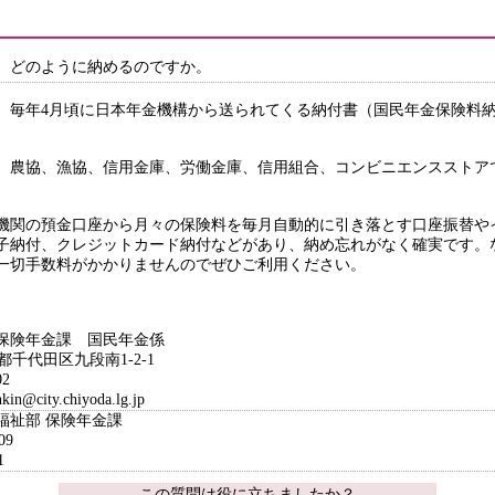
、どのように納めるのですか。
、毎年4月頃に日本年金機構から送られてくる納付書（国民年金保険料
。
、農協、漁協、信用金庫、労働金庫、信用組合、コンビニエンスストア
機関の預金口座から月々の保険料を毎月自動的に引き落とす口座振替や
子納付、クレジットカード納付などがあり、納め忘れがなく確実です。
一切手数料がかかりませんのでぜひご利用ください。
保険年金課 国民年金係
京都千代田区九段南1-2-1
2
city.chiyoda.lg.jp
福祉部 保険年金課
09
1
この質問は役に立ちましたか？