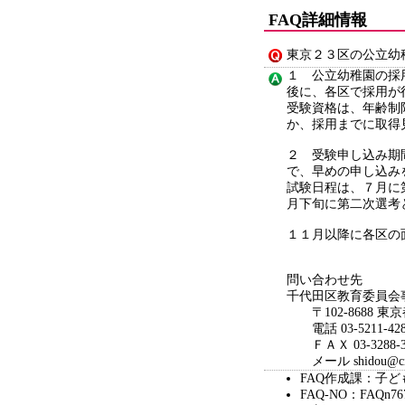
FAQ詳細情報
東京２３区の公立幼
１ 公立幼稚園の採
後に、各区で採用が
受験資格は、年齢制
か、採用までに取得
２ 受験申し込み期
で、早めの申し込み
試験日程は、７月に
月下旬に第二次選考
１１月以降に各区の
問い合わせ先
千代田区教育委員会
〒102-8688 東
電話 03-5211-428
ＦＡＸ 03-3288-3
メール shidou@city.c
FAQ作成課：子ど
FAQ-NO：FAQn76