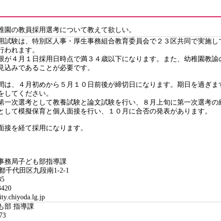
稚園の教員採用選考について教えて欲しい。
用試験は、特別区人事・厚生事務組合教育委員会で２３区共同で実施し
行われます。
限が４月１日採用日時点で満３４歳以下になります。また、幼稚園教諭
見込みであることが必要です。
間は、４月初めから５月１０日前後が締切日になります。期日を過ぎま
をしてください。
第一次選考として教養試験と論文試験を行い、８月上旬に第一次選考の
として模擬保育と個人面接を行い、１０月に合否の発表があります。
面接を経て採用になります。
事務局子ども部指導課
京都千代田区九段南1-2-1
5
420
hiyoda.lg.jp
も部 指導課
73