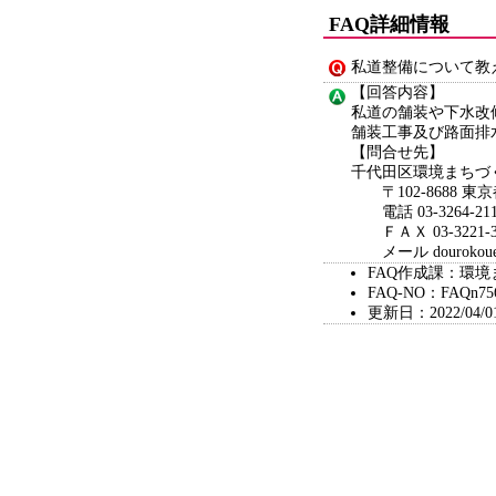
FAQ詳細情報
私道整備について教
【回答内容】
私道の舗装や下水改
舗装工事及び路面排
【問合せ先】
千代田区環境まちづ
〒102-8688 東
電話 03-3264-2
ＦＡＸ 03-3221-3
メール dourokouen@ci
FAQ作成課：環境
FAQ-NO：FAQn75
更新日：2022/04/0