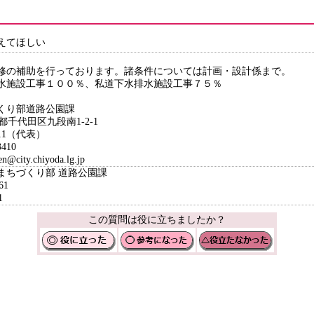
えてほしい
修の補助を行っております。諸条件については計画・設計係まで。
水施設工事１００％、私道下水排水施設工事７５％
くり部道路公園課
京都千代田区九段南1-2-1
111（代表）
410
ty.chiyoda.lg.jp
まちづくり部 道路公園課
61
1
この質問は役に立ちましたか？