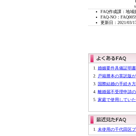
ＦＡＸ 03-5
shoukoukankou
FAQ作成課：地域
FAQ-NO：FAQ005
更新日：2021/03/1
婚姻要件具備証明書
戸籍謄本の英訳版が
国際結婚の手続き方
離婚届不受理申請の
家庭で使用していた
未使用の千代田区プ