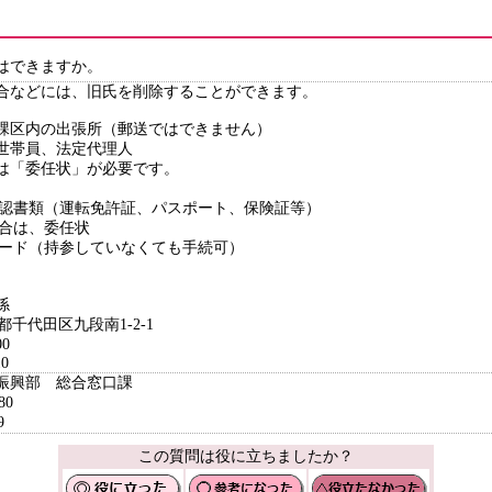
はできますか。
合などには、旧氏を削除することができます。
課区内の出張所（郵送ではできません）
世帯員、法定代理人
は「委任状」が必要です。
確認書類（運転免許証、パスポート、保険証等）
場合は、委任状
カード（持参していなくても手続可）
係
京都千代田区九段南1-2-1
0
0
域振興部 総合窓口課
80
9
この質問は役に立ちましたか？