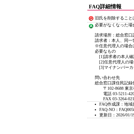
FAQ詳細情報
旧氏を削除すること
必要がなくなった場
請求場所：総合窓口
請求者：本人、同一
※任意代理人の場合
必要なもの
[1]請求者の本人
[2]任意代理人の
[3]マイナンバー
問い合わせ先
総合窓口課住民記録
〒102-8688 東
電話 03-5211-420
FAX 03-3264-021
FAQ作成課：地
FAQ-NO：FAQ005
更新日：2026/01/1