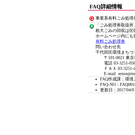
FAQ詳細情報
事業系有料ごみ処理
「ごみ処理券取扱所
粗大ごみの回収は区
ホームページ内にも
有料ごみ処理券
問い合わせ先
千代田区環境まちづ
〒101-0021 東京
電話 03-3251-056
ＦＡＸ 03-3251-4
E-mail seisoujimush
FAQ作成課：環
FAQ-NO：FAQ001
更新日：2017/04/0