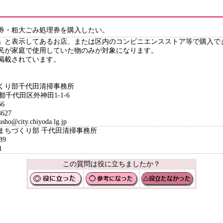
券・粗大ごみ処理券を購入したい。
」と表示してあるお店、または区内のコンビニエンスストア等で購入で
民が家庭で使用していた物のみが対象になります。
掲載されています。
くり部千代田清掃事務所
都千代田区外神田1-1-6
6
627
o@city.chiyoda.lg.jp
境まちづくり部 千代田清掃事務所
89
1
この質問は役に立ちましたか？