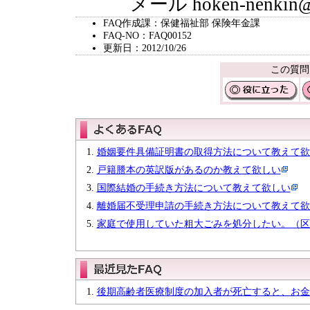
メール hoken-nenkin@city
FAQ作成課：保健福祉部 保険年金課
FAQ-NO：FAQ00152
更新日：2012/10/26
この質問
婚姻要件具備証明書の取得方法について教えて欲
戸籍謄本の英訳版があるのか教えて欲しい
国際結婚の手続き方法について教えて欲しい
離婚届不受理申請の手続き方法について教えて欲
家庭で使用していた粗大ごみを処分したい。（区
後期高齢者医療制度の加入者が死亡すると、お金