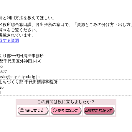
所と利用方法を教えてほしい。
区役所総合窓口課、各出張所の窓口で、「資源とごみの分け方・出し方
覧≫をご覧ください。
掲載されています。
収する資源
くり部千代田清掃事務所
都千代田区外神田1-1-6
6
627
o@city.chiyoda.lg.jp
境まちづくり部 千代田清掃事務所
26
1
この質問は役に立ちましたか？