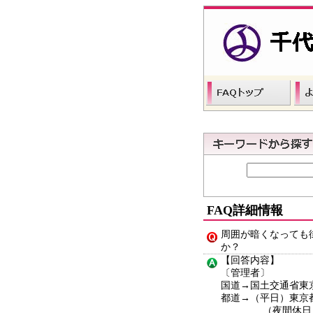
FAQ詳細情報
周囲が暗くなっても
か？
【回答内容】
〔管理者〕
国道→国土交通省東
都道→（平日）東京
（夜間休日）都道