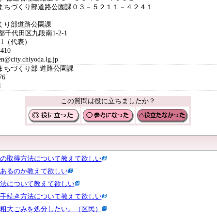
まちづくり部道路公園課０３－５２１１－４２４１
くり部道路公園課
京都千代田区九段南1-2-1
111（代表）
410
ty.chiyoda.lg.jp
まちづくり部 道路公園課
76
1
この質問は役に立ちましたか？
の取得方法について教えて欲しい
あるのか教えて欲しい
法について教えて欲しい
手続き方法について教えて欲しい
粗大ごみを処分したい。（区民）