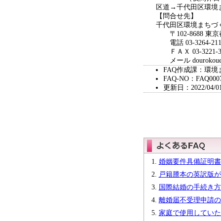
区道→千代田区環境
【問合せ先】
千代田区環境まちづ
〒102-8688 東
電話 03-3264-2
ＦＡＸ 03-3221-3
メール dourokouen@ci
FAQ作成課：環境
FAQ-NO：FAQ000
更新日：2022/04/0
婚姻要件具備証明書
戸籍謄本の英訳版が
国際結婚の手続き方
離婚届不受理申請の
家庭で使用していた