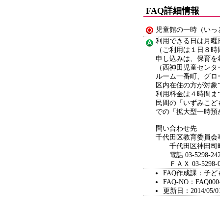
FAQ詳細情報
児童館の一時（いっ
利用できる日は月曜
（ご利用は１日８
申し込みは、保育を
（西神田児童センタ
ルーム一番町、グロ
区内在住の方が対
利用料金は４時間ま
民間の「いずみこど
での「拡大型一時預
問い合わせ先
千代田区教育委員会
千代田区神田司町
電話 03-5298-242
ＦＡＸ 03-5298-0
FAQ作成課：子
FAQ-NO：FAQ000
更新日：2014/05/0