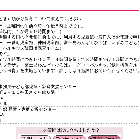
とき）預かり保育について教えてください。
日～土曜日の午前９時～午後５時までです。
時間以内、１か月６０時間まで ）
希望する日の２開館日前までに、利用する児童館の窓口又はお電話で申
ー、一番町児童館、神田児童館、富士見わんぱくひろば、いずみこども
ーバルキッズ飯田橋保育ルーム）
象です。
では１時間につき５００円、４時間を超えて８時間までは１時間につ
もプラザ」「富士見わんぱくひろば」「グローバルキッズ飯田橋保育ル
かり保育」を実施しています。詳しくは各施設にお問い合わせください
事務局子ども部児童・家庭支援センター
２－１６神田さくら館６階
4
240
ども部 児童・家庭支援センター
46
1
この質問は役に立ちましたか？