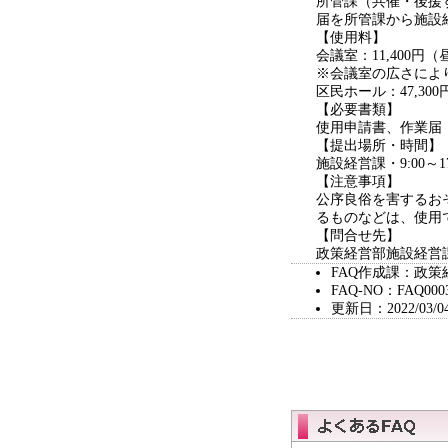
所管課（共催・後援
届を所管課から施設
【使用料】
会議室：11,400円（
※会議室の広さによ
区民ホール：47,30
【必要書類】
使用申請書、作業届
【提出場所・時間】
施設経営課・9:00～17
【注意事項】
公序良俗を害するお
るものなどは、使用
【問合せ先】
政策経営部施設経営課（直
FAQ作成課：政策
FAQ-NO：FAQ000
更新日：2022/03/0