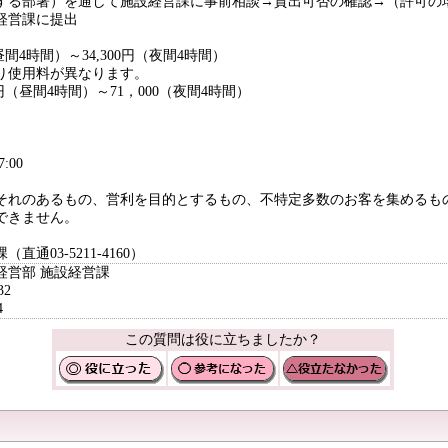
する部署）を通して施設経営課に事前相談→貸出可否の確認→（許可の
経営課に提出
昼間4時間）～34,300円（夜間4時間）
り使用料が異なります。
0円（昼間4時間）～71，000（夜間4時間）
:00
それのあるもの、営利を目的とするもの、不特定多数のお客を集めるも
できません。
通03-5211-4160）
経営部 施設経営課
32
4
この質問は役に立ちましたか？